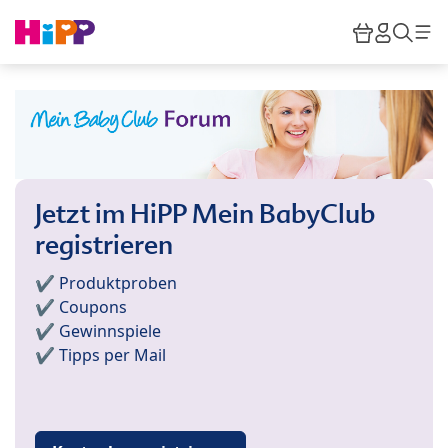
Skip to main content
Warenkor
HiPP M
Such
Jetzt im HiPP Mein BabyClub
registrieren
✔️ Produktproben
✔️ Coupons
✔️ Gewinnspiele
✔️ Tipps per Mail