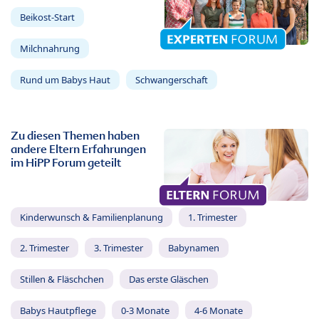
Beikost-Start
Milchnahrung
Rund um Babys Haut
Schwangerschaft
Zu diesen Themen haben
andere Eltern Erfahrungen
im HiPP Forum geteilt
Kinderwunsch & Familienplanung
1. Trimester
2. Trimester
3. Trimester
Babynamen
Stillen & Fläschchen
Das erste Gläschen
Babys Hautpflege
0-3 Monate
4-6 Monate