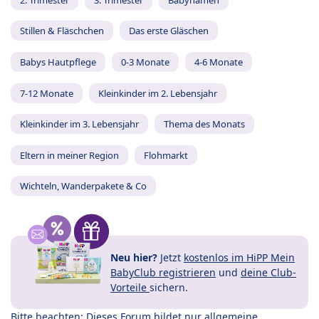
Stillen & Fläschchen
Das erste Gläschen
Babys Hautpflege
0-3 Monate
4-6 Monate
7-12 Monate
Kleinkinder im 2. Lebensjahr
Kleinkinder im 3. Lebensjahr
Thema des Monats
Eltern in meiner Region
Flohmarkt
Wichteln, Wanderpakete & Co
Neu hier?
Jetzt
kostenlos im HiPP Mein
BabyClub registrieren
und
deine Club-
Vorteile
sichern.
Bitte beachten: Dieses Forum bildet nur allgemeine