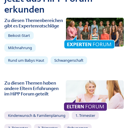
erkunden
Zu diesen Themenbereichen
gibt es Expertenratschläge
Beikost-Start
Milchnahrung
Rund um Babys Haut
Schwangerschaft
Zu diesen Themen haben
andere Eltern Erfahrungen
im HiPP Forum geteilt
Kinderwunsch & Familienplanung
1. Trimester
2. Trimester
3. Trimester
Babynamen