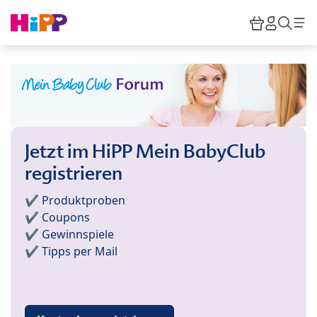
Skip to main content
Warenkor
HiPP M
Such
Jetzt im HiPP Mein BabyClub
registrieren
✔️ Produktproben
✔️ Coupons
✔️ Gewinnspiele
✔️ Tipps per Mail