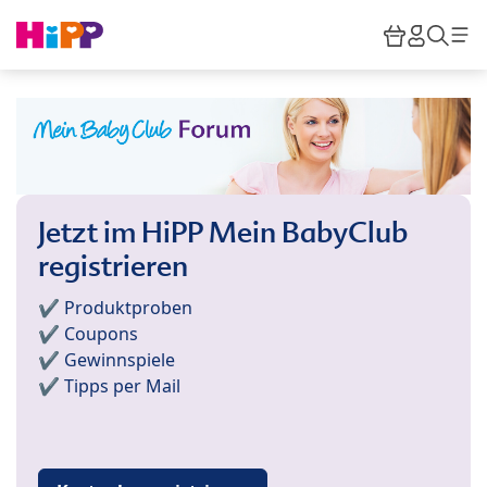
Skip to main content
Warenkor
HiPP M
Such
Jetzt im HiPP Mein BabyClub
registrieren
✔️ Produktproben
✔️ Coupons
✔️ Gewinnspiele
✔️ Tipps per Mail