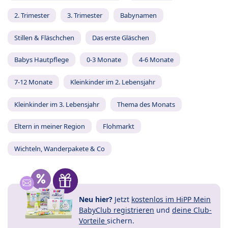
2. Trimester
3. Trimester
Babynamen
Stillen & Fläschchen
Das erste Gläschen
Babys Hautpflege
0-3 Monate
4-6 Monate
7-12 Monate
Kleinkinder im 2. Lebensjahr
Kleinkinder im 3. Lebensjahr
Thema des Monats
Eltern in meiner Region
Flohmarkt
Wichteln, Wanderpakete & Co
Neu hier?
Jetzt
kostenlos im HiPP Mein
BabyClub registrieren
und
deine Club-
Vorteile
sichern.