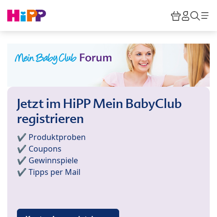
Skip to main content
Warenkor
HiPP M
Such
Jetzt im HiPP Mein BabyClub
registrieren
✔️ Produktproben
✔️ Coupons
✔️ Gewinnspiele
✔️ Tipps per Mail