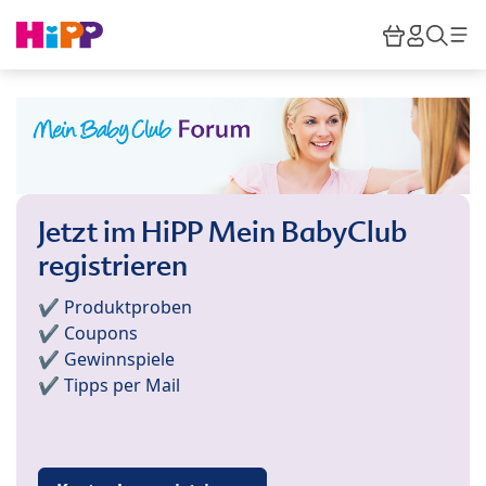
Skip to main content
Warenkor
HiPP M
Such
Jetzt im HiPP Mein BabyClub
registrieren
✔️ Produktproben
✔️ Coupons
✔️ Gewinnspiele
✔️ Tipps per Mail