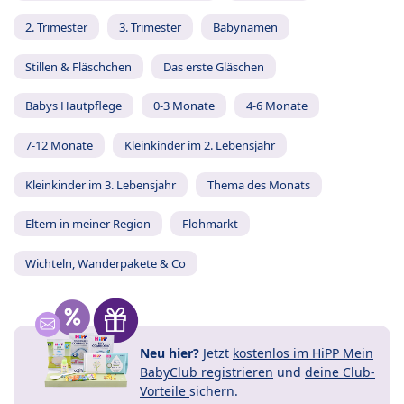
2. Trimester
3. Trimester
Babynamen
Stillen & Fläschchen
Das erste Gläschen
Babys Hautpflege
0-3 Monate
4-6 Monate
7-12 Monate
Kleinkinder im 2. Lebensjahr
Kleinkinder im 3. Lebensjahr
Thema des Monats
Eltern in meiner Region
Flohmarkt
Wichteln, Wanderpakete & Co
Neu hier?
Jetzt
kostenlos im HiPP Mein
BabyClub registrieren
und
deine Club-
Vorteile
sichern.