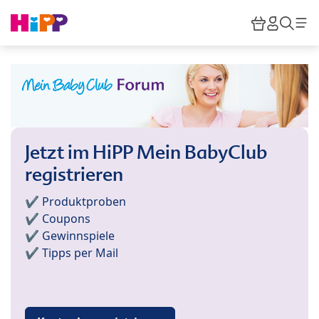
Skip to main content
Warenkor
HiPP M
Such
Jetzt im HiPP Mein BabyClub
registrieren
✔️ Produktproben
✔️ Coupons
✔️ Gewinnspiele
✔️ Tipps per Mail