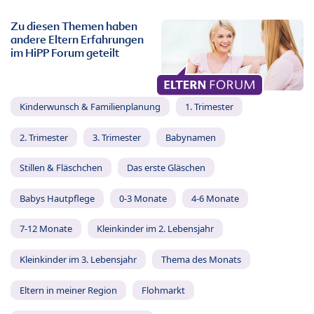
Zu diesen Themen haben
andere Eltern Erfahrungen
im HiPP Forum geteilt
Kinderwunsch & Familienplanung
1. Trimester
2. Trimester
3. Trimester
Babynamen
Stillen & Fläschchen
Das erste Gläschen
Babys Hautpflege
0-3 Monate
4-6 Monate
7-12 Monate
Kleinkinder im 2. Lebensjahr
Kleinkinder im 3. Lebensjahr
Thema des Monats
Eltern in meiner Region
Flohmarkt