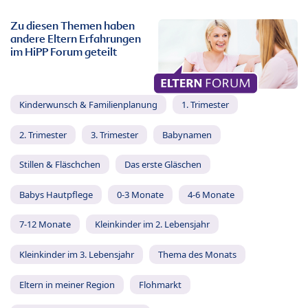
Zu diesen Themen haben
andere Eltern Erfahrungen
im HiPP Forum geteilt
Kinderwunsch & Familienplanung
1. Trimester
2. Trimester
3. Trimester
Babynamen
Stillen & Fläschchen
Das erste Gläschen
Babys Hautpflege
0-3 Monate
4-6 Monate
7-12 Monate
Kleinkinder im 2. Lebensjahr
Kleinkinder im 3. Lebensjahr
Thema des Monats
Eltern in meiner Region
Flohmarkt