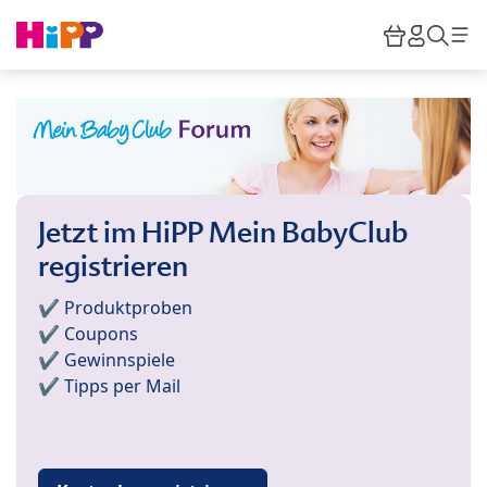
Skip to main content
Warenkor
HiPP M
Such
Jetzt im HiPP Mein BabyClub
registrieren
✔️ Produktproben
✔️ Coupons
✔️ Gewinnspiele
✔️ Tipps per Mail