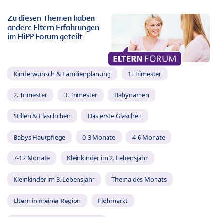
Zu diesen Themen haben
andere Eltern Erfahrungen
im HiPP Forum geteilt
Kinderwunsch & Familienplanung
1. Trimester
2. Trimester
3. Trimester
Babynamen
Stillen & Fläschchen
Das erste Gläschen
Babys Hautpflege
0-3 Monate
4-6 Monate
7-12 Monate
Kleinkinder im 2. Lebensjahr
Kleinkinder im 3. Lebensjahr
Thema des Monats
Eltern in meiner Region
Flohmarkt