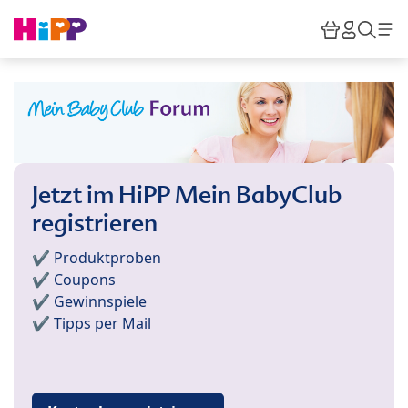
Skip to main content
Warenkor
HiPP M
Such
Jetzt im HiPP Mein BabyClub
registrieren
✔️ Produktproben
✔️ Coupons
✔️ Gewinnspiele
✔️ Tipps per Mail