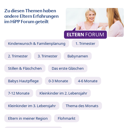
Zu diesen Themen haben
andere Eltern Erfahrungen
im HiPP Forum geteilt
Kinderwunsch & Familienplanung
1. Trimester
2. Trimester
3. Trimester
Babynamen
Stillen & Fläschchen
Das erste Gläschen
Babys Hautpflege
0-3 Monate
4-6 Monate
7-12 Monate
Kleinkinder im 2. Lebensjahr
Kleinkinder im 3. Lebensjahr
Thema des Monats
Eltern in meiner Region
Flohmarkt