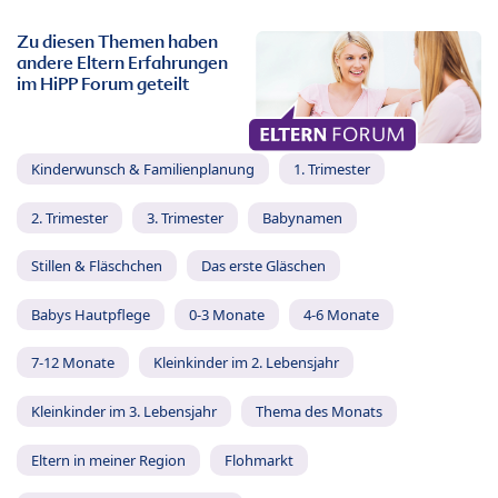
Zu diesen Themen haben
andere Eltern Erfahrungen
im HiPP Forum geteilt
Kinderwunsch & Familienplanung
1. Trimester
2. Trimester
3. Trimester
Babynamen
Stillen & Fläschchen
Das erste Gläschen
Babys Hautpflege
0-3 Monate
4-6 Monate
7-12 Monate
Kleinkinder im 2. Lebensjahr
Kleinkinder im 3. Lebensjahr
Thema des Monats
Eltern in meiner Region
Flohmarkt