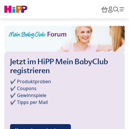
Skip to main content
Warenkor
HiPP M
Such
Jetzt im HiPP Mein BabyClub
registrieren
✔️ Produktproben
✔️ Coupons
✔️ Gewinnspiele
✔️ Tipps per Mail