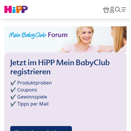
Skip to main content
Warenkor
HiPP M
Such
Jetzt im HiPP Mein BabyClub
registrieren
✔️ Produktproben
✔️ Coupons
✔️ Gewinnspiele
✔️ Tipps per Mail