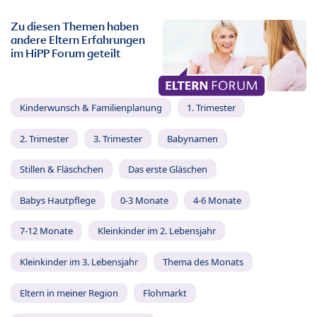
Zu diesen Themen haben
andere Eltern Erfahrungen
im HiPP Forum geteilt
Kinderwunsch & Familienplanung
1. Trimester
2. Trimester
3. Trimester
Babynamen
Stillen & Fläschchen
Das erste Gläschen
Babys Hautpflege
0-3 Monate
4-6 Monate
7-12 Monate
Kleinkinder im 2. Lebensjahr
Kleinkinder im 3. Lebensjahr
Thema des Monats
Eltern in meiner Region
Flohmarkt