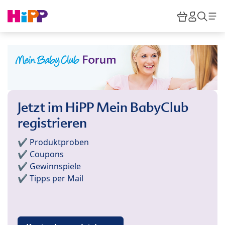
Skip to main content
Warenkor
HiPP M
Such
Jetzt im HiPP Mein BabyClub
registrieren
✔️ Produktproben
✔️ Coupons
✔️ Gewinnspiele
✔️ Tipps per Mail