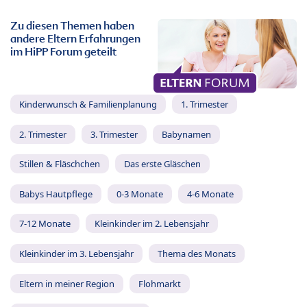
Zu diesen Themen haben
andere Eltern Erfahrungen
im HiPP Forum geteilt
Kinderwunsch & Familienplanung
1. Trimester
2. Trimester
3. Trimester
Babynamen
Stillen & Fläschchen
Das erste Gläschen
Babys Hautpflege
0-3 Monate
4-6 Monate
7-12 Monate
Kleinkinder im 2. Lebensjahr
Kleinkinder im 3. Lebensjahr
Thema des Monats
Eltern in meiner Region
Flohmarkt