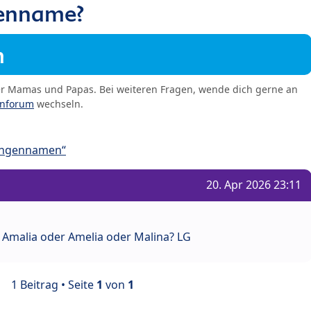
enname?
m
er Mamas und Papas. Bei weiteren Fragen, wende dich gerne an
enforum
wechseln.
ungennamen“
20. Apr 2026 23:11
: Amalia oder Amelia oder Malina? LG
1 Beitrag • Seite
1
von
1