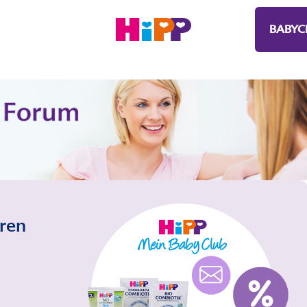
BABYC
eren