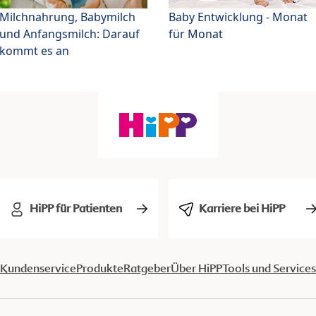
Milchnahrung, Babymilch
Baby Entwicklung - Monat
und Anfangsmilch: Darauf
für Monat
kommt es an
HiPP für Patienten
Karriere bei HiPP
Kundenservice
Produkte
Ratgeber
Über HiPP
Tools und Services