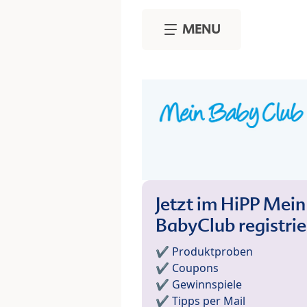
Skip to main content
MENU
Jetzt im HiPP Mein
BabyClub registri
✔️ Produktproben
✔️ Coupons
✔️ Gewinnspiele
✔️ Tipps per Mail