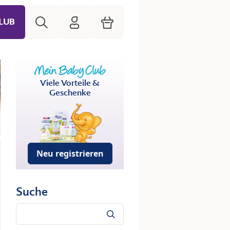
Suche
HiPP Mein Babyclub
Warenkorb
LUB
Viele Vorteile &
Geschenke
Neu registrieren
Suche
Suche