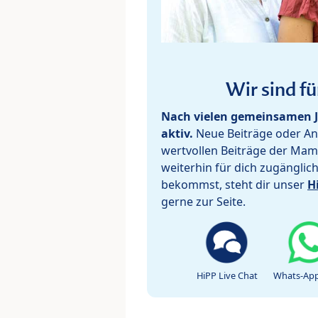
Wir sind fü
Nach vielen gemeinsamen J
aktiv.
Neue Beiträge oder Ant
wertvollen Beiträge der Mam
weiterhin für dich zugänglic
bekommst, steht dir unser
H
gerne zur Seite.
HiPP Live Chat
Whats-App