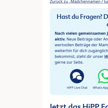
Zurück zu „Mädchennamen / J
Hast du Fragen? De
Nach vielen gemeinsamen J
aktiv.
Neue Beiträge oder Ant
wertvollen Beiträge der Mam
weiterhin für dich zugänglic
bekommst, steht dir unser
H
gerne zur Seite.
HiPP Live Chat
Whats-App
Jetzt das HiPP 