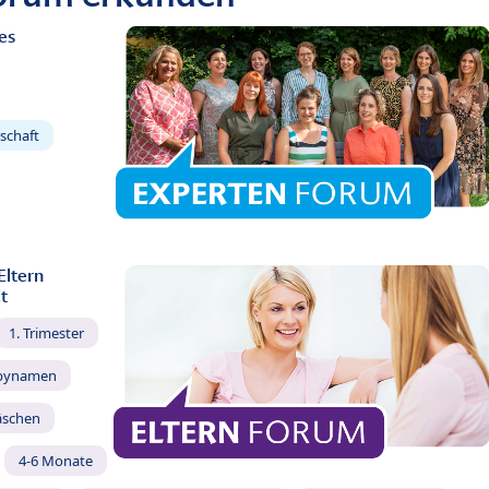
es
schaft
Eltern
t
1. Trimester
bynamen
äschen
4-6 Monate