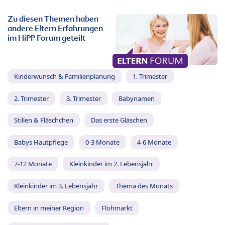
Zu diesen Themen haben
andere Eltern Erfahrungen
im HiPP Forum geteilt
Kinderwunsch & Familienplanung
1. Trimester
2. Trimester
3. Trimester
Babynamen
Stillen & Fläschchen
Das erste Gläschen
Babys Hautpflege
0-3 Monate
4-6 Monate
7-12 Monate
Kleinkinder im 2. Lebensjahr
Kleinkinder im 3. Lebensjahr
Thema des Monats
Eltern in meiner Region
Flohmarkt