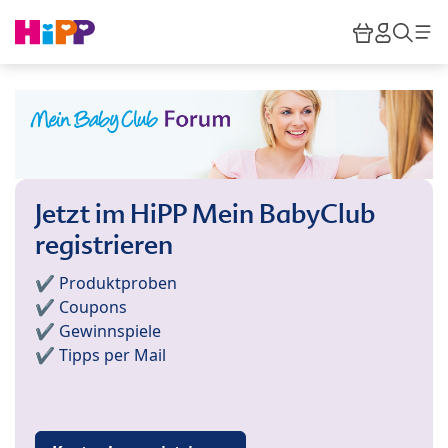
Skip to main content
Warenkor
HiPP M
Such
Jetzt im HiPP Mein BabyClub
registrieren
✔️ Produktproben
✔️ Coupons
✔️ Gewinnspiele
✔️ Tipps per Mail