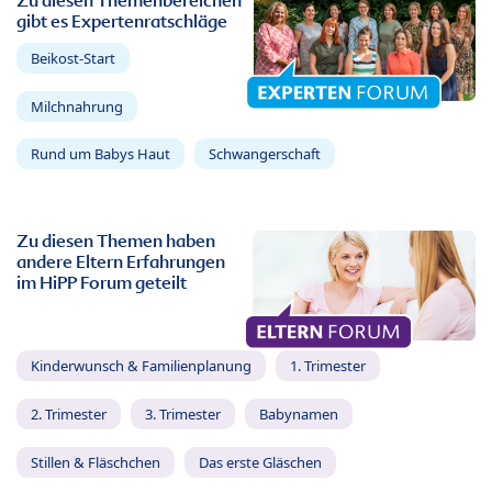
Zu diesen Themenbereichen
gibt es Expertenratschläge
Beikost-Start
Milchnahrung
Rund um Babys Haut
Schwangerschaft
Zu diesen Themen haben
andere Eltern Erfahrungen
im HiPP Forum geteilt
Kinderwunsch & Familienplanung
1. Trimester
2. Trimester
3. Trimester
Babynamen
Stillen & Fläschchen
Das erste Gläschen