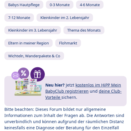
Babys Hautpflege
0-3 Monate
4-6 Monate
7-12 Monate
Kleinkinder im 2. Lebensjahr
Kleinkinder im 3. Lebensjahr
Thema des Monats
Eltern in meiner Region
Flohmarkt
Wichteln, Wanderpakete & Co
Neu hier?
Jetzt
kostenlos im HiPP Mein
BabyClub registrieren
und
deine Club-
Vorteile
sichern.
Bitte beachten: Dieses Forum bildet nur allgemeine
Informationen zum Inhalt der Fragen ab. Die Antworten sind
unverbindlich und können aufgrund der räumlichen Distanz
keinesfalls eine Diagnose oder Beratung für den Einzelfall