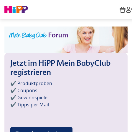
Skip to main content
Wa
Jetzt im HiPP Mein BabyClub
registrieren
✔️ Produktproben
✔️ Coupons
✔️ Gewinnspiele
✔️ Tipps per Mail