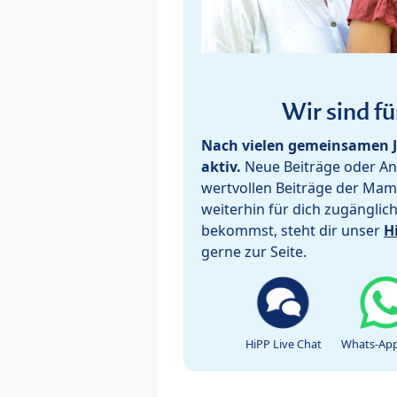
Wir sind fü
Nach vielen gemeinsamen J
aktiv.
Neue Beiträge oder Ant
wertvollen Beiträge der Mam
weiterhin für dich zugänglic
bekommst, steht dir unser
H
gerne zur Seite.
HiPP Live Chat
Whats-App