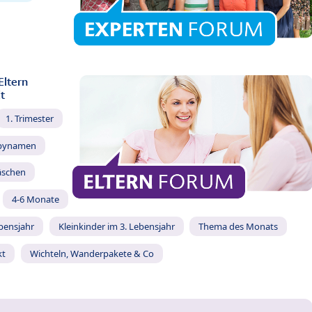
Eltern
t
1. Trimester
bynamen
äschen
4-6 Monate
ebensjahr
Kleinkinder im 3. Lebensjahr
Thema des Monats
kt
Wichteln, Wanderpakete & Co