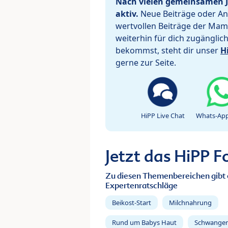
Nach vielen gemeinsamen J
aktiv.
Neue Beiträge oder Ant
wertvollen Beiträge der Mam
weiterhin für dich zugänglic
bekommst, steht dir unser
H
gerne zur Seite.
HiPP Live Chat
Whats-App
Jetzt das HiPP 
Zu diesen Themenbereichen gibt 
Expertenratschläge
Beikost-Start
Milchnahrung
Rund um Babys Haut
Schwanger