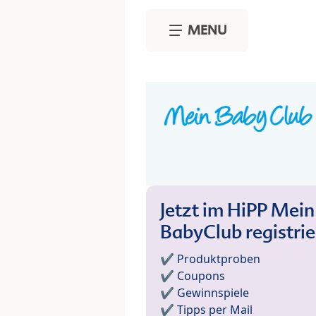
Skip to main content
MENU
Jetzt im HiPP Mein
BabyClub registri
✔️ Produktproben
✔️ Coupons
✔️ Gewinnspiele
✔️ Tipps per Mail