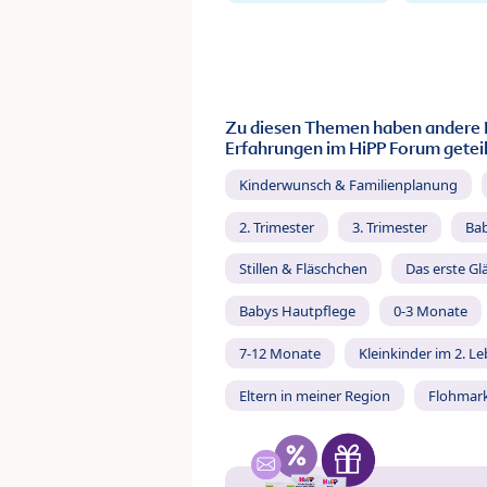
Zu diesen Themen haben andere 
Erfahrungen im HiPP Forum geteil
Kinderwunsch & Familienplanung
2. Trimester
3. Trimester
Ba
Stillen & Fläschchen
Das erste Gl
Babys Hautpflege
0-3 Monate
7-12 Monate
Kleinkinder im 2. L
Eltern in meiner Region
Flohmar