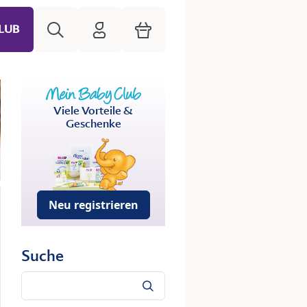
Suche
HiPP Mein Babyclub
Warenkorb
LUB
Viele Vorteile &
Geschenke
Neu registrieren
Suche
Suche