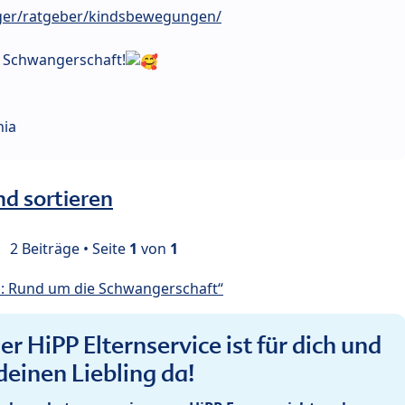
ger/ratgeber/kindsbewegungen/
e Schwangerschaft!
hia
nd sortieren
2 Beiträge • Seite
1
von
1
: Rund um die Schwangerschaft“
r HiPP Elternservice ist für dich und
deinen Liebling da!