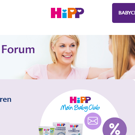
BABYC
eren