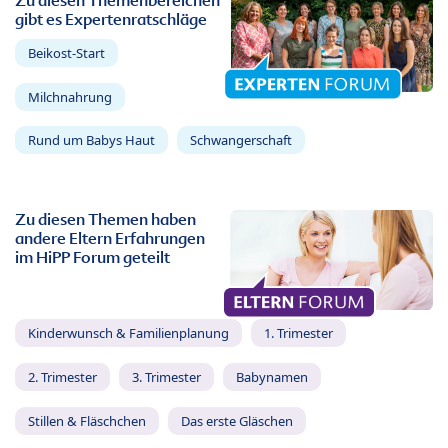
Zu diesen Themenbereichen
gibt es Expertenratschläge
Beikost-Start
Milchnahrung
Rund um Babys Haut
Schwangerschaft
Zu diesen Themen haben
andere Eltern Erfahrungen
im HiPP Forum geteilt
Kinderwunsch & Familienplanung
1. Trimester
2. Trimester
3. Trimester
Babynamen
Stillen & Fläschchen
Das erste Gläschen