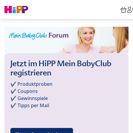
Skip to main content
Wa
Jetzt im HiPP Mein BabyClub
registrieren
✔️ Produktproben
✔️ Coupons
✔️ Gewinnspiele
✔️ Tipps per Mail