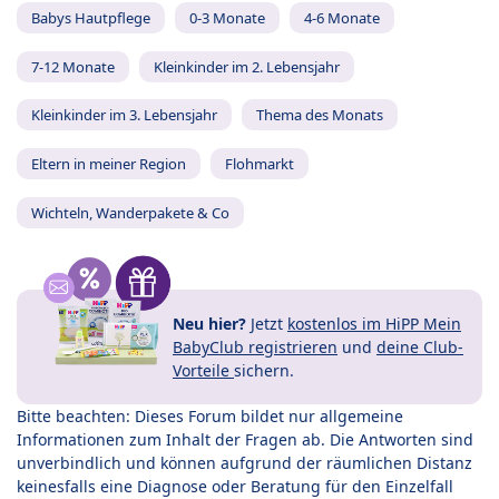
Babys Hautpflege
0-3 Monate
4-6 Monate
7-12 Monate
Kleinkinder im 2. Lebensjahr
Kleinkinder im 3. Lebensjahr
Thema des Monats
Eltern in meiner Region
Flohmarkt
Wichteln, Wanderpakete & Co
Neu hier?
Jetzt
kostenlos im HiPP Mein
BabyClub registrieren
und
deine Club-
Vorteile
sichern.
Bitte beachten: Dieses Forum bildet nur allgemeine
Informationen zum Inhalt der Fragen ab. Die Antworten sind
unverbindlich und können aufgrund der räumlichen Distanz
keinesfalls eine Diagnose oder Beratung für den Einzelfall