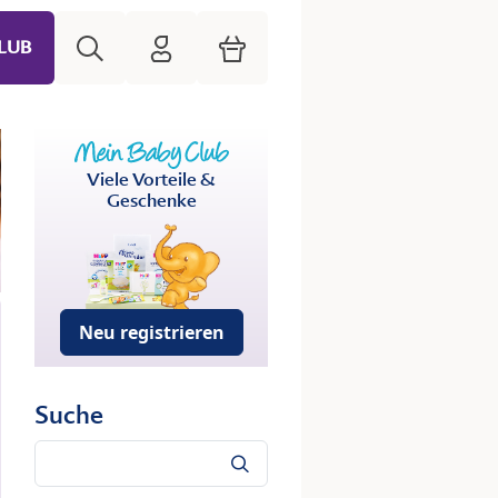
Suche
HiPP Mein Babyclub
Warenkorb
LUB
Viele Vorteile &
Geschenke
Neu registrieren
Suche
Suche