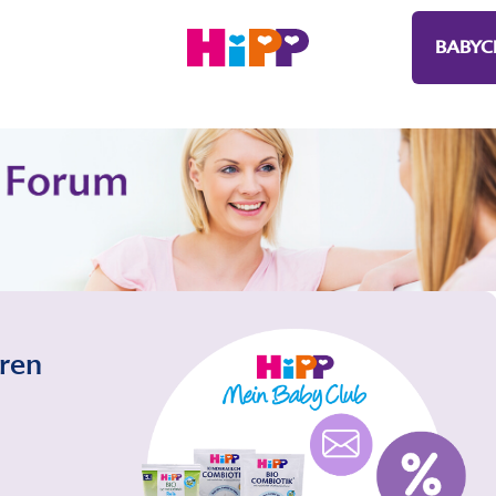
BABYC
eren