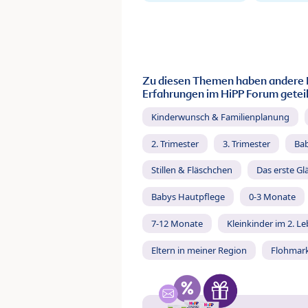
Zu diesen Themen haben andere 
Erfahrungen im HiPP Forum geteil
Kinderwunsch & Familienplanung
2. Trimester
3. Trimester
Ba
Stillen & Fläschchen
Das erste Gl
Babys Hautpflege
0-3 Monate
7-12 Monate
Kleinkinder im 2. L
Eltern in meiner Region
Flohmar