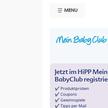
Skip to main content
MENU
Jetzt im HiPP Mein
BabyClub registri
✔️ Produktproben
✔️ Coupons
✔️ Gewinnspiele
✔️ Tipps per Mail