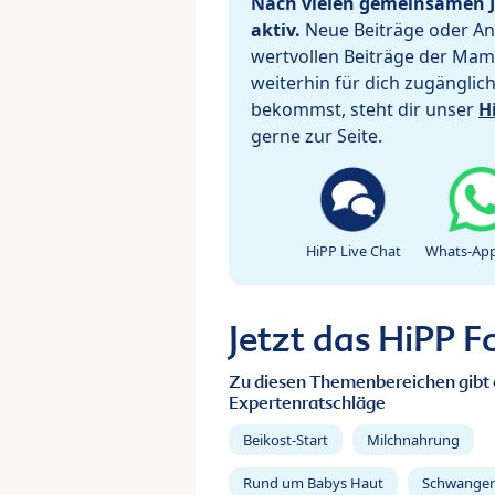
Nach vielen gemeinsamen J
aktiv.
Neue Beiträge oder Ant
wertvollen Beiträge der Mam
weiterhin für dich zugänglic
bekommst, steht dir unser
H
gerne zur Seite.
HiPP Live Chat
Whats-App
Jetzt das HiPP 
Zu diesen Themenbereichen gibt 
Expertenratschläge
Beikost-Start
Milchnahrung
Rund um Babys Haut
Schwanger