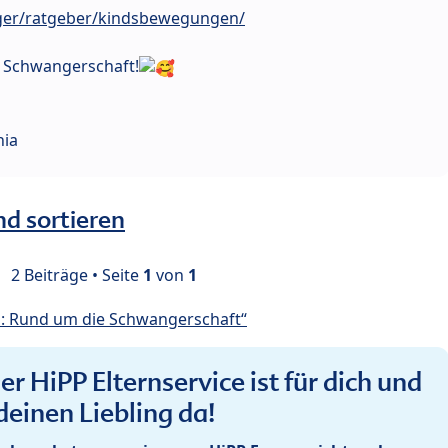
ger/ratgeber/kindsbewegungen/
e Schwangerschaft!
hia
nd sortieren
2 Beiträge • Seite
1
von
1
: Rund um die Schwangerschaft“
r HiPP Elternservice ist für dich und
deinen Liebling da!