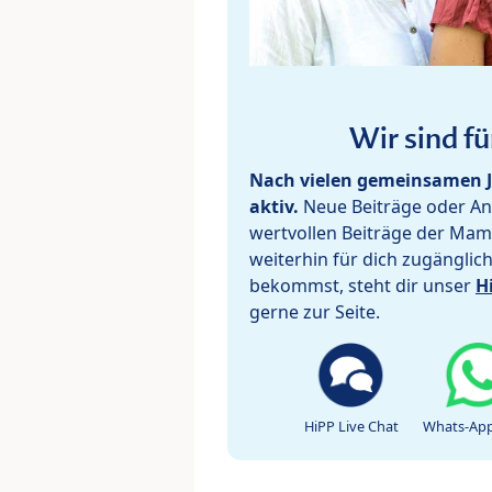
Wir sind fü
Nach vielen gemeinsamen J
aktiv.
Neue Beiträge oder Ant
wertvollen Beiträge der Mam
weiterhin für dich zugänglic
bekommst, steht dir unser
H
gerne zur Seite.
HiPP Live Chat
Whats-App