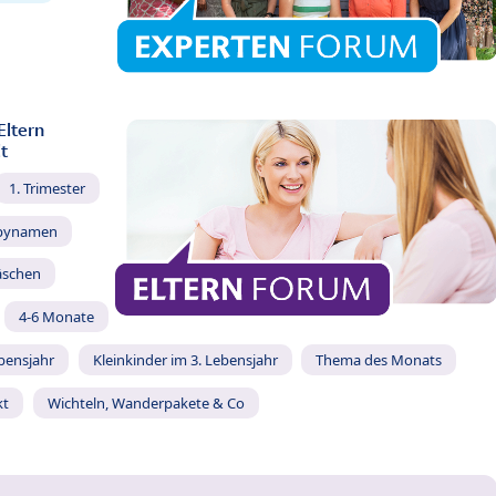
Eltern
t
1. Trimester
bynamen
äschen
4-6 Monate
ebensjahr
Kleinkinder im 3. Lebensjahr
Thema des Monats
kt
Wichteln, Wanderpakete & Co