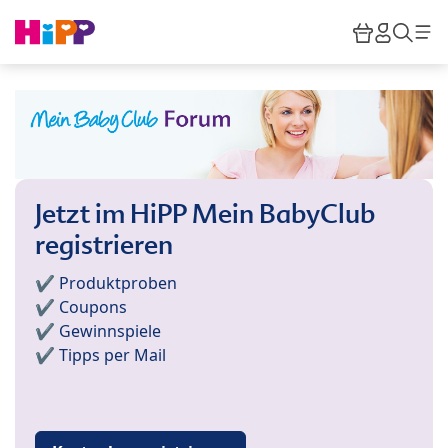
Skip to main content
Warenkor
HiPP M
Such
Jetzt im HiPP Mein BabyClub
registrieren
✔️ Produktproben
✔️ Coupons
✔️ Gewinnspiele
✔️ Tipps per Mail