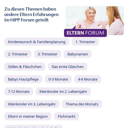
Zu diesen Themen haben
andere Eltern Erfahrungen
im HiPP Forum geteilt
Kinderwunsch & Familienplanung
1. Trimester
2. Trimester
3. Trimester
Babynamen
Stillen & Fläschchen
Das erste Gläschen
Babys Hautpflege
0-3 Monate
4-6 Monate
7-12 Monate
Kleinkinder im 2. Lebensjahr
Kleinkinder im 3. Lebensjahr
Thema des Monats
Eltern in meiner Region
Flohmarkt