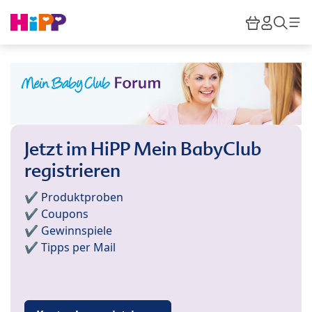
Skip to main content
Warenkor
HiPP M
Such
Jetzt im HiPP Mein BabyClub
registrieren
✔️ Produktproben
✔️ Coupons
✔️ Gewinnspiele
✔️ Tipps per Mail