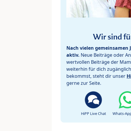
Wir sind fü
Nach vielen gemeinsamen J
aktiv.
Neue Beiträge oder Ant
wertvollen Beiträge der Mam
weiterhin für dich zugänglic
bekommst, steht dir unser
H
gerne zur Seite.
HiPP Live Chat
Whats-App