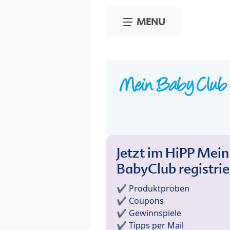
Skip to main content
MENU
Jetzt im HiPP Mein
BabyClub registri
✔️ Produktproben
✔️ Coupons
✔️ Gewinnspiele
✔️ Tipps per Mail