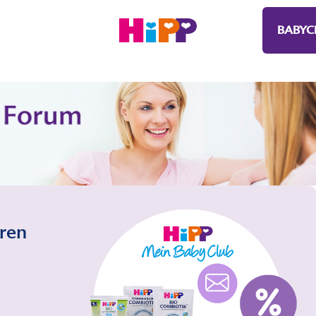
BABYC
eren