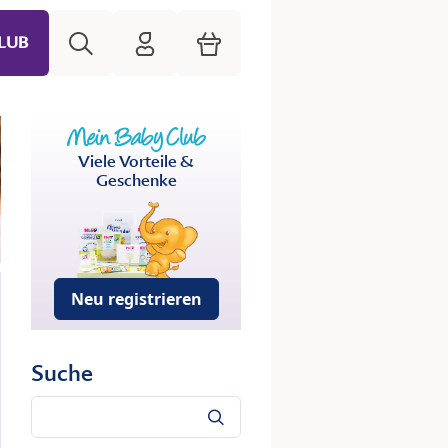
Suche
HiPP Mein Babyclub
Warenkorb
LUB
Viele Vorteile &
Geschenke
Neu registrieren
Suche
Suche