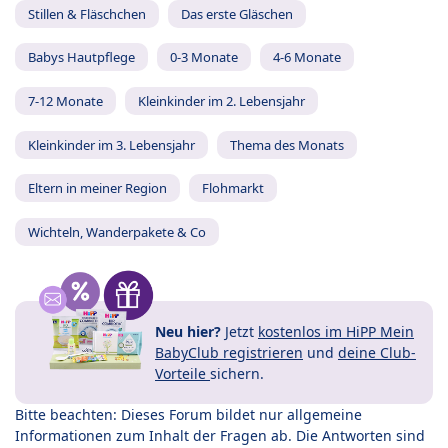
Stillen & Fläschchen
Das erste Gläschen
Babys Hautpflege
0-3 Monate
4-6 Monate
7-12 Monate
Kleinkinder im 2. Lebensjahr
Kleinkinder im 3. Lebensjahr
Thema des Monats
Eltern in meiner Region
Flohmarkt
Wichteln, Wanderpakete & Co
Neu hier?
Jetzt
kostenlos im HiPP Mein
BabyClub registrieren
und
deine Club-
Vorteile
sichern.
Bitte beachten: Dieses Forum bildet nur allgemeine
Informationen zum Inhalt der Fragen ab. Die Antworten sind