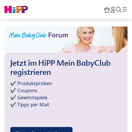
Skip to main content
Warenkor
HiPP M
Such
Jetzt im HiPP Mein BabyClub
registrieren
✔️ Produktproben
✔️ Coupons
✔️ Gewinnspiele
✔️ Tipps per Mail