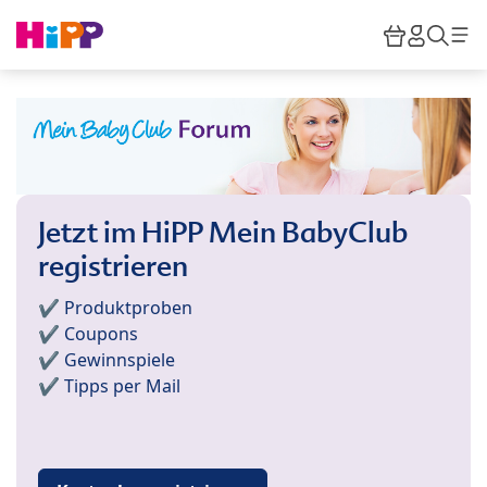
Skip to main content
Warenkor
HiPP M
Such
Jetzt im HiPP Mein BabyClub
registrieren
✔️ Produktproben
✔️ Coupons
✔️ Gewinnspiele
✔️ Tipps per Mail