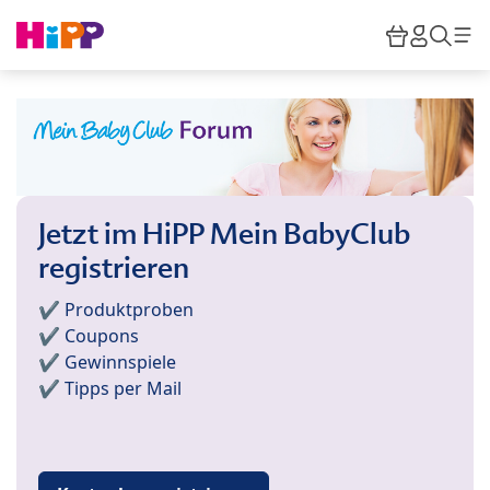
Skip to main content
Warenkor
HiPP M
Such
Jetzt im HiPP Mein BabyClub
registrieren
✔️ Produktproben
✔️ Coupons
✔️ Gewinnspiele
✔️ Tipps per Mail