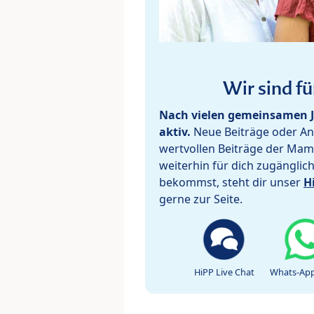
Wir sind fü
Nach vielen gemeinsamen J
aktiv.
Neue Beiträge oder Ant
wertvollen Beiträge der Mam
weiterhin für dich zugänglic
bekommst, steht dir unser
H
gerne zur Seite.
HiPP Live Chat
Whats-App