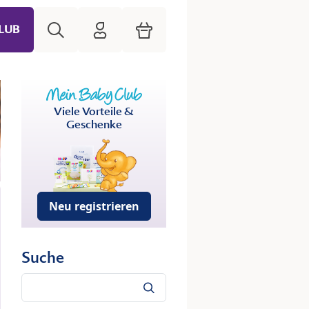
Suche
HiPP Mein Babyclub
Warenkorb
LUB
Viele Vorteile &
Geschenke
Neu registrieren
Suche
Suche