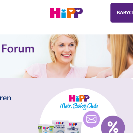
BABYC
eren