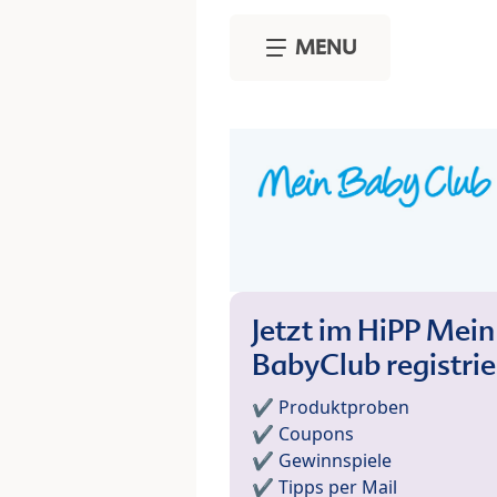
Skip to main content
MENU
Jetzt im HiPP Mein
BabyClub registri
✔️ Produktproben
✔️ Coupons
✔️ Gewinnspiele
✔️ Tipps per Mail