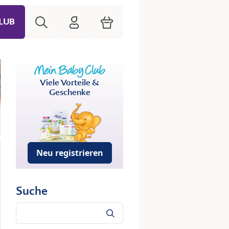
Suche
HiPP Mein Babyclub
Warenkorb
LUB
Viele Vorteile &
Geschenke
Neu registrieren
Suche
Suche