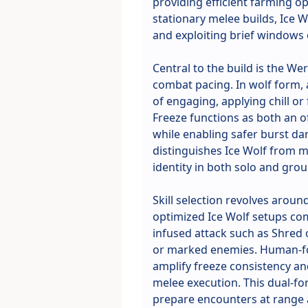
providing efficient farming op
stationary melee builds, Ice 
and exploiting brief windows 
Central to the build is the 
combat pacing. In wolf form, 
of engaging, applying chill or
Freeze functions as both an 
while enabling safer burst da
distinguishes Ice Wolf from mo
identity in both solo and grou
Skill selection revolves aroun
optimized Ice Wolf setups com
infused attack such as Shred o
or marked enemies. Human-fo
amplify freeze consistency an
melee execution. This dual-for
prepare encounters at range a