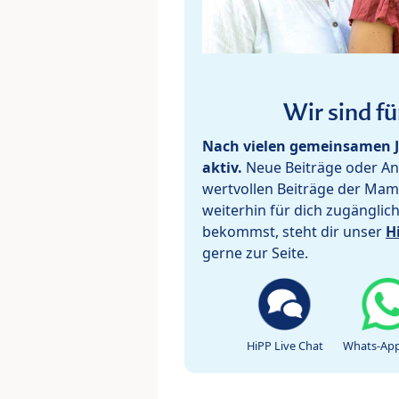
Wir sind fü
Nach vielen gemeinsamen J
aktiv.
Neue Beiträge oder Ant
wertvollen Beiträge der Mam
weiterhin für dich zugänglic
bekommst, steht dir unser
H
gerne zur Seite.
HiPP Live Chat
Whats-App