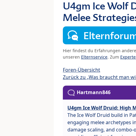
U4gm Ice Wolf D
Melee Strategie
Elternforu
Hier findest du Erfahrungen ander
unseren
Elternservice
. Zum
Expert
Foren-Übersicht
Zurück zu „Was braucht man wir
Hartmann846
U4gm Ice Wolf Druid: High M
The Ice Wolf Druid build in P
engaging melee archetypes in 
damage scaling, and combo-or