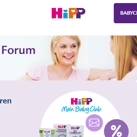
BABYC
eren