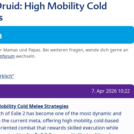
ruid: High Mobility Cold
s
m
er Mamas und Papas. Bei weiteren Fragen, wende dich gerne an
enforum
wechseln.
klich“
7. Apr 2026 10:22
obility Cold Melee Strategies
ath of Exile 2 has become one of the most dynamic and
the current meta, offering high mobility, cold-based
iented combat that rewards skilled execution while