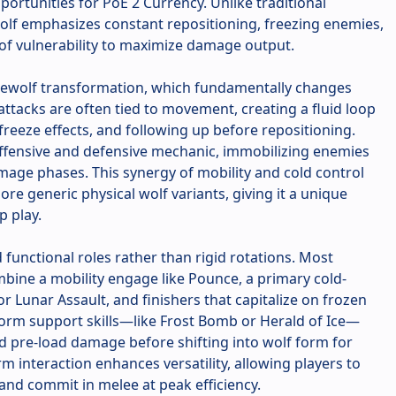
portunities for PoE 2 Currency. Unlike traditional
Wolf emphasizes constant repositioning, freezing enemies,
of vulnerability to maximize damage output.
Werewolf transformation, which fundamentally changes
attacks are often tied to movement, creating a fluid loop
 freeze effects, and following up before repositioning.
offensive and defensive mechanic, immobilizing enemies
mage phases. This synergy of mobility and cold control
re generic physical wolf variants, giving it a unique
p play.
d functional roles rather than rigid rotations. Most
bine a mobility engage like Pounce, a primary cold-
r Lunar Assault, and finishers that capitalize on frozen
rm support skills—like Frost Bomb or Herald of Ice—
d pre-load damage before shifting into wolf form for
m interaction enhances versatility, allowing players to
nd commit in melee at peak efficiency.