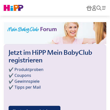
Skip to main content
Warenkor
HiPP M
Such
Jetzt im HiPP Mein BabyClub
registrieren
✔️ Produktproben
✔️ Coupons
✔️ Gewinnspiele
✔️ Tipps per Mail