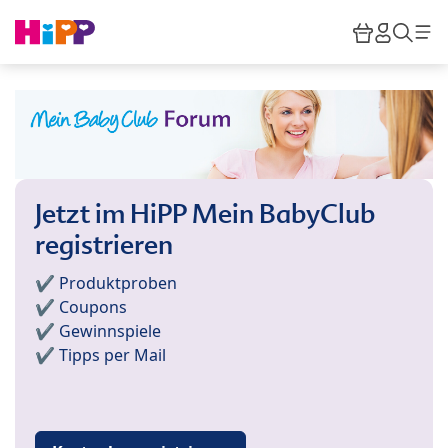
Skip to main content
Warenkor
HiPP M
Such
Jetzt im HiPP Mein BabyClub
registrieren
✔️ Produktproben
✔️ Coupons
✔️ Gewinnspiele
✔️ Tipps per Mail