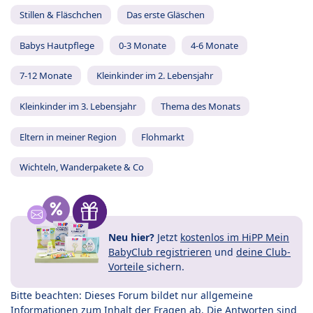
Stillen & Fläschchen
Das erste Gläschen
Babys Hautpflege
0-3 Monate
4-6 Monate
7-12 Monate
Kleinkinder im 2. Lebensjahr
Kleinkinder im 3. Lebensjahr
Thema des Monats
Eltern in meiner Region
Flohmarkt
Wichteln, Wanderpakete & Co
Neu hier?
Jetzt
kostenlos im HiPP Mein
BabyClub registrieren
und
deine Club-
Vorteile
sichern.
Bitte beachten: Dieses Forum bildet nur allgemeine
Informationen zum Inhalt der Fragen ab. Die Antworten sind