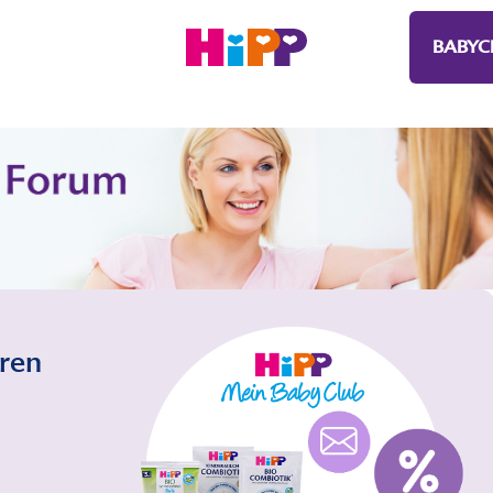
BABYC
eren