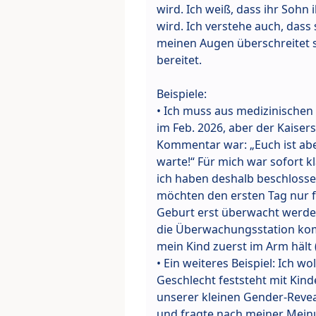
wird. Ich weiß, dass ihr Sohn 
wird. Ich verstehe auch, dass s
meinen Augen überschreitet s
bereitet.
Beispiele:
• Ich muss aus medizinische
im Feb. 2026, aber der Kaisers
Kommentar war: „Euch ist aber
warte!“ Für mich war sofort k
ich haben deshalb beschloss
möchten den ersten Tag nur f
Geburt erst überwacht werd
die Überwachungsstation kom
mein Kind zuerst im Arm hält 
• Ein weiteres Beispiel: Ich 
Geschlecht feststeht mit Ki
unserer kleinen Gender-Revea
und fragte nach meiner Meinun