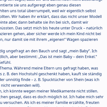
entierte sie uns aufgeregt eben genau diesen
lten uns total überrumpelt, weil wir eigentlich selbst
ten. Wir haben ihr erklärt, dass das nicht unser Modell
einte aber, dann behalte sie ihn bei sich, damit wir
üssten. Das setzt mich bis heute unter Druck – natürlich
zieren gehen, aber sicher werde ich mein Kind nicht bei
n, nur damit sie mit ihrem „eigenen“ Wagen spazieren
ndig ungefragt an den Bauch und sagt „mein Baby“. Ich
dlich, aber bestimmt: „Das ist mein Baby – dein Enkel.“
Gefühl.
 Thema. Während meine Eltern uns gefragt haben, was
s z. B. den Hochstuhl geschenkt haben, kauft sie ständig
der unnötig finde – z. B. Spucktücher von Shein (was ich
nicht verwenden will).
ich, ich könnte wegen meiner Medikamente nicht stillen.
chen gesagt, dass es doch möglich ist. Ich habe mich sehr
u versuchen. Als ich es meiner Familie erzählte, freuten