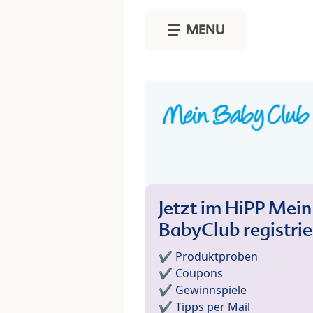
Skip to main content
MENU
Jetzt im HiPP Mein
BabyClub registri
✔️ Produktproben
✔️ Coupons
✔️ Gewinnspiele
✔️ Tipps per Mail