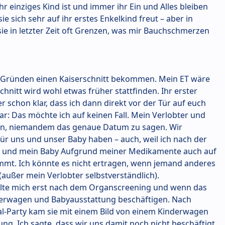
ihr einziges Kind ist und immer ihr Ein und Alles bleiben
ie sich sehr auf ihr erstes Enkelkind freut – aber in
ie in letzter Zeit oft Grenzen, was mir Bauchschmerzen
n Gründen einen Kaiserschnitt bekommen. Mein ET wäre
chnitt wird wohl etwas früher stattfinden. Ihr erster
 schon klar, dass ich dann direkt vor der Tür auf euch
lar: Das möchte ich auf keinen Fall. Mein Verlobter und
en, niemandem das genaue Datum zu sagen. Wir
ür uns und unser Baby haben – auch, weil ich nach der
e und mein Baby Aufgrund meiner Medikamente auch auf
mt. Ich könnte es nicht ertragen, wenn jemand anderes
(außer mein Verlobter selbstverständlich).
wollte mich erst nach dem Organscreening und wenn das
nderwagen und Babyausstattung beschäftigen. Nach
l-Party kam sie mit einem Bild von einem Kinderwagen
g. Ich sagte, dass wir uns damit noch nicht beschäftigt