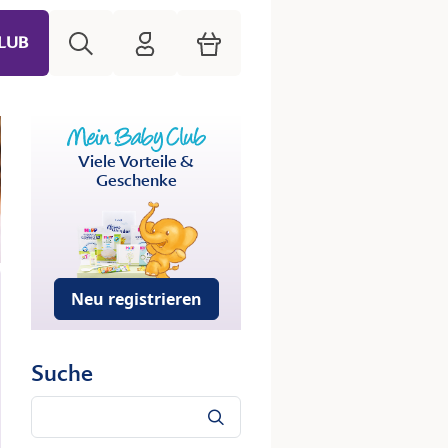
Suche
HiPP Mein Babyclub
Warenkorb
LUB
Viele Vorteile &
Geschenke
Neu registrieren
Suche
Suche