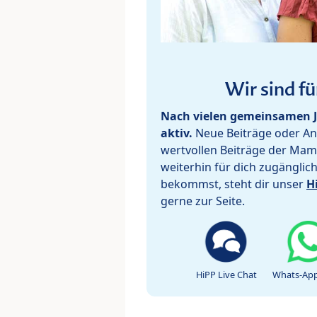
Wir sind fü
Nach vielen gemeinsamen J
aktiv.
Neue Beiträge oder Ant
wertvollen Beiträge der Mam
weiterhin für dich zugänglic
bekommst, steht dir unser
H
gerne zur Seite.
HiPP Live Chat
Whats-App