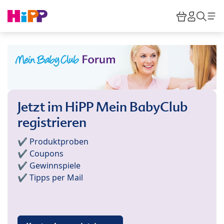
Skip to main content
Warenkor
HiPP M
Such
Jetzt im HiPP Mein BabyClub
registrieren
✔️ Produktproben
✔️ Coupons
✔️ Gewinnspiele
✔️ Tipps per Mail