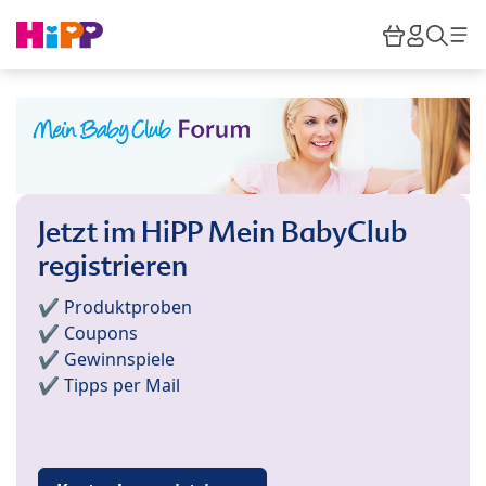
Skip to main content
Warenkor
HiPP M
Such
Jetzt im HiPP Mein BabyClub
registrieren
✔️ Produktproben
✔️ Coupons
✔️ Gewinnspiele
✔️ Tipps per Mail