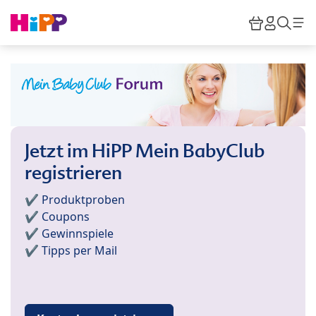
Skip to main content
Warenkor
HiPP M
Such
Jetzt im HiPP Mein BabyClub
registrieren
✔️ Produktproben
✔️ Coupons
✔️ Gewinnspiele
✔️ Tipps per Mail