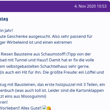
4. Nov 2020 10:53
stag
in Jahr!
 gute Geschenke ausgesucht. Also sehr passend für
iger Wirbelwind ist und einen extremen
iesen Bausteine aus Schaumstoff! (Tipp von der
ebad mit Tunnel und Haus!! Damit hat er fix die volle
 dem selbstgebastelten Schachtelhaus sehr gerne.
s auch ein Hit für ihn. Die größte Freude: ein Löffel und
g mit Bausteinen, das erste holzpuzzel mit 3 Teilen, ein
nbuch (was auch toll ist. Leider sind die Kartonklappen
etzt eins aus Moosgummi)
eren!
orlieben!! Alles Gute!!