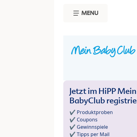
Skip to main content
MENU
Jetzt im HiPP Mein
BabyClub registri
✔️ Produktproben
✔️ Coupons
✔️ Gewinnspiele
✔️ Tipps per Mail