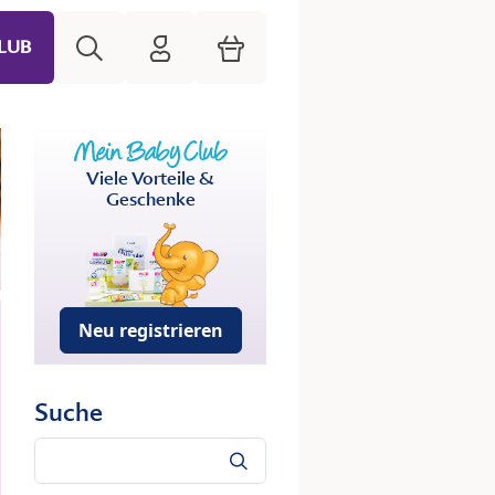
Suche
HiPP Mein Babyclub
Warenkorb
LUB
Viele Vorteile &
Geschenke
Neu registrieren
Suche
Suche