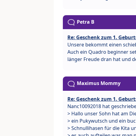
Petra B
Re: Geschenk zum 1. Geburt
Unsere bekommt einen schieb
Auch ein Quadro beginner set 
länger Freude dran hat und d
Maximus Mommy
Re: Geschenk zum 1. Geburt
Nanc10092018 hat geschriebe
> Hallo unser Sohn hat am Di
> ein Pukywutsch und ein bu
> Schnullihasen für die Kita 
> es auch aufteilen was man n