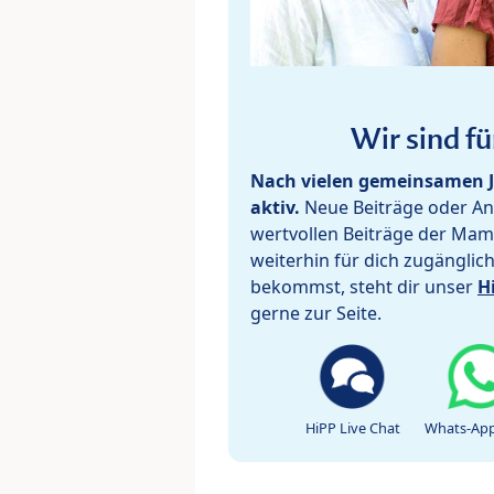
Wir sind fü
Nach vielen gemeinsamen J
aktiv.
Neue Beiträge oder Ant
wertvollen Beiträge der Mam
weiterhin für dich zugänglic
bekommst, steht dir unser
H
gerne zur Seite.
HiPP Live Chat
Whats-App