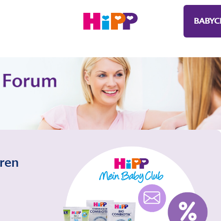
BABYC
eren