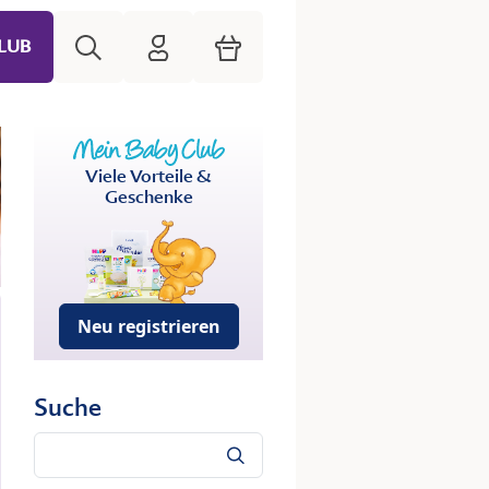
Suche
HiPP Mein Babyclub
Warenkorb
LUB
Viele Vorteile &
Geschenke
Neu registrieren
Suche
Suche