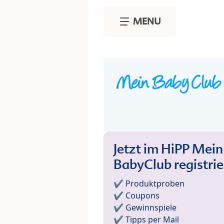
Skip to main content
MENU
Jetzt im HiPP Mein
BabyClub registri
✔️ Produktproben
✔️ Coupons
✔️ Gewinnspiele
✔️ Tipps per Mail