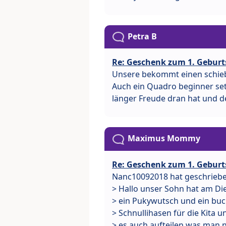
Petra B
Re: Geschenk zum 1. Geburt
Unsere bekommt einen schieb
Auch ein Quadro beginner set 
länger Freude dran hat und d
Maximus Mommy
Re: Geschenk zum 1. Geburt
Nanc10092018 hat geschriebe
> Hallo unser Sohn hat am Di
> ein Pukywutsch und ein bu
> Schnullihasen für die Kita 
> es auch aufteilen was man n