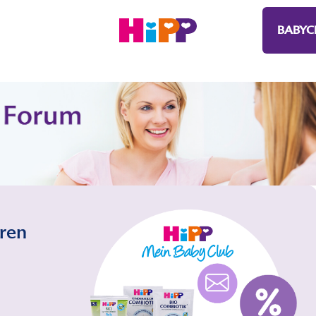
BABYC
eren