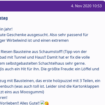
4. Nov 2020 10:53
stag
in Jahr!
 gute Geschenke ausgesucht. Also sehr passend für
iger Wirbelwind ist und einen extremen
iesen Bausteine aus Schaumstoff! (Tipp von der
ebad mit Tunnel und Haus!! Damit hat er fix die volle
 dem selbstgebastelten Schachtelhaus sehr gerne.
s auch ein Hit für ihn. Die größte Freude: ein Löffel und
g mit Bausteinen, das erste holzpuzzel mit 3 Teilen, ein
nbuch (was auch toll ist. Leider sind die Kartonklappen
etzt eins aus Moosgummi)
eren!
orlieben!! Alles Gute!!