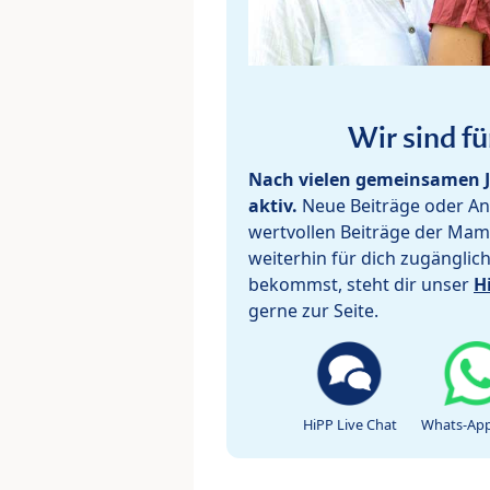
Wir sind fü
Nach vielen gemeinsamen J
aktiv.
Neue Beiträge oder Ant
wertvollen Beiträge der Mam
weiterhin für dich zugänglic
bekommst, steht dir unser
H
gerne zur Seite.
HiPP Live Chat
Whats-App