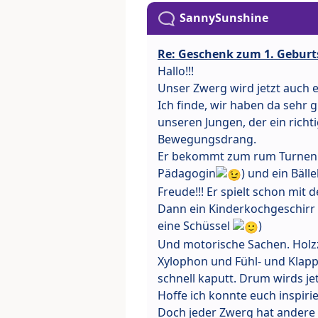
SannySunshine
Re: Geschenk zum 1. Geburt
Hallo!!!
Unser Zwerg wird jetzt auch e
Ich finde, wir haben da sehr
unseren Jungen, der ein richt
Bewegungsdrang.
Er bekommt zum rum Turnen R
Pädagogin
) und ein Bäll
Freude!!! Er spielt schon mit
Dann ein Kinderkochgeschirr (i
eine Schüssel
)
Und motorische Sachen. Holzzu
Xylophon und Fühl- und Klappe
schnell kaputt. Drum wirds j
Hoffe ich konnte euch inspiri
Doch jeder Zwerg hat andere V