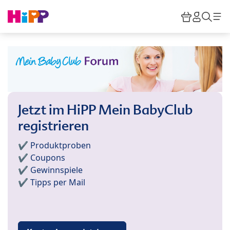
Skip to main content
Warenkor
HiPP M
Such
Jetzt im HiPP Mein BabyClub
registrieren
✔️ Produktproben
✔️ Coupons
✔️ Gewinnspiele
✔️ Tipps per Mail