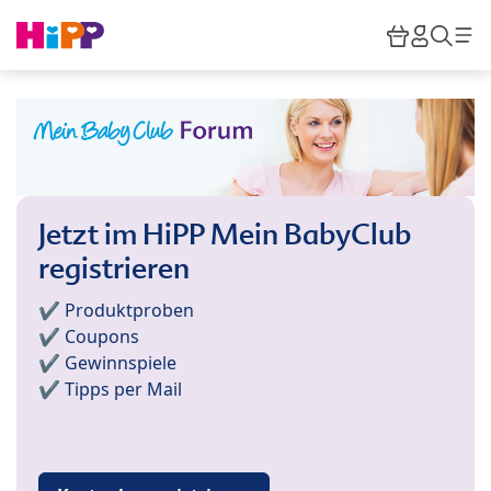
Skip to main content
Warenkor
HiPP M
Such
Jetzt im HiPP Mein BabyClub
registrieren
✔️ Produktproben
✔️ Coupons
✔️ Gewinnspiele
✔️ Tipps per Mail