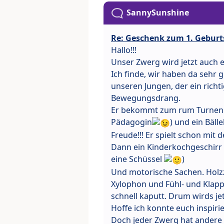
SannySunshine
Re: Geschenk zum 1. Geburt
Hallo!!!
Unser Zwerg wird jetzt auch e
Ich finde, wir haben da sehr
unseren Jungen, der ein richt
Bewegungsdrang.
Er bekommt zum rum Turnen R
Pädagogin
) und ein Bäll
Freude!!! Er spielt schon mit
Dann ein Kinderkochgeschirr (i
eine Schüssel
)
Und motorische Sachen. Holzzu
Xylophon und Fühl- und Klappe
schnell kaputt. Drum wirds j
Hoffe ich konnte euch inspiri
Doch jeder Zwerg hat andere V