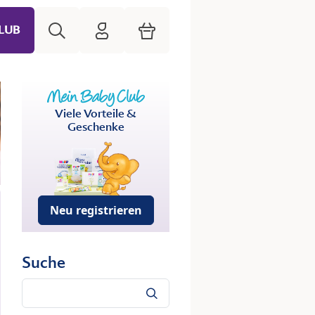
Suche
HiPP Mein Babyclub
Warenkorb
LUB
Viele Vorteile &
Geschenke
Neu registrieren
Suche
Suche