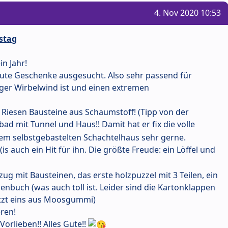
4. Nov 2020 10:53
stag
in Jahr!
 gute Geschenke ausgesucht. Also sehr passend für
iger Wirbelwind ist und einen extremen
iesen Bausteine aus Schaumstoff! (Tipp von der
ebad mit Tunnel und Haus!! Damit hat er fix die volle
 dem selbstgebastelten Schachtelhaus sehr gerne.
s auch ein Hit für ihn. Die größte Freude: ein Löffel und
g mit Bausteinen, das erste holzpuzzel mit 3 Teilen, ein
nbuch (was auch toll ist. Leider sind die Kartonklappen
etzt eins aus Moosgummi)
eren!
orlieben!! Alles Gute!!