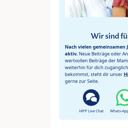
Wir sind fü
Nach vielen gemeinsamen J
aktiv.
Neue Beiträge oder Ant
wertvollen Beiträge der Mam
weiterhin für dich zugänglic
bekommst, steht dir unser
H
gerne zur Seite.
HiPP Live Chat
Whats-App