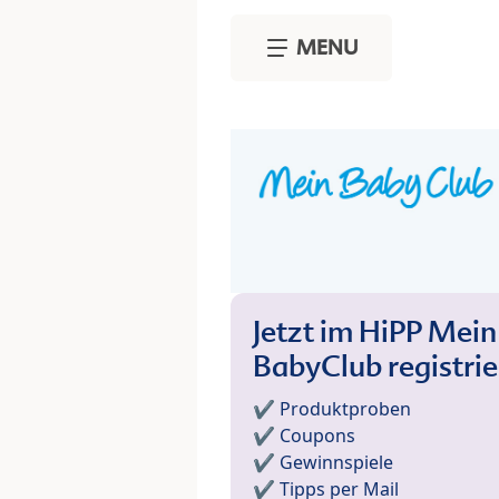
Skip to main content
MENU
Jetzt im HiPP Mein
BabyClub registri
✔️ Produktproben
✔️ Coupons
✔️ Gewinnspiele
✔️ Tipps per Mail