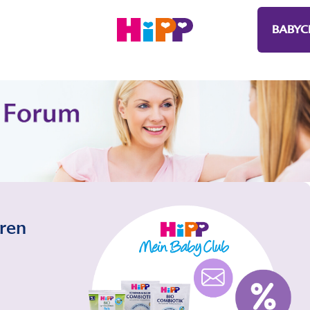
BABYC
eren