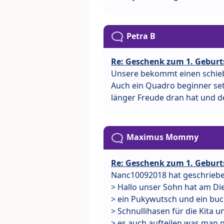
Petra B
Re: Geschenk zum 1. Geburt
Unsere bekommt einen schieb
Auch ein Quadro beginner set 
länger Freude dran hat und d
Maximus Mommy
Re: Geschenk zum 1. Geburt
Nanc10092018 hat geschriebe
> Hallo unser Sohn hat am Di
> ein Pukywutsch und ein bu
> Schnullihasen für die Kita 
> es auch aufteilen was man n