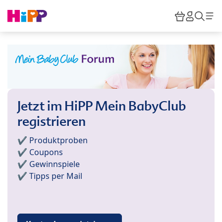
Skip to main content
Warenkor
HiPP M
Such
Jetzt im HiPP Mein BabyClub
registrieren
✔️ Produktproben
✔️ Coupons
✔️ Gewinnspiele
✔️ Tipps per Mail