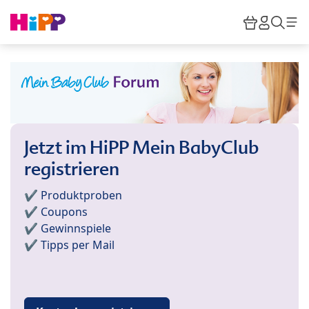
Skip to main content
Warenkor
HiPP M
Such
Jetzt im HiPP Mein BabyClub
registrieren
✔️ Produktproben
✔️ Coupons
✔️ Gewinnspiele
✔️ Tipps per Mail