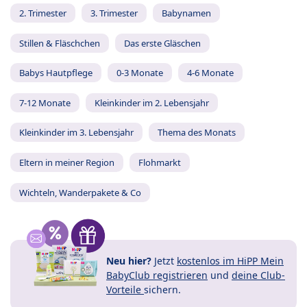
2. Trimester
3. Trimester
Babynamen
Stillen & Fläschchen
Das erste Gläschen
Babys Hautpflege
0-3 Monate
4-6 Monate
7-12 Monate
Kleinkinder im 2. Lebensjahr
Kleinkinder im 3. Lebensjahr
Thema des Monats
Eltern in meiner Region
Flohmarkt
Wichteln, Wanderpakete & Co
Neu hier?
Jetzt
kostenlos im HiPP Mein
BabyClub registrieren
und
deine Club-
Vorteile
sichern.