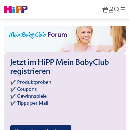
Skip to main content
Warenkor
HiPP M
Such
Jetzt im HiPP Mein BabyClub
registrieren
✔️ Produktproben
✔️ Coupons
✔️ Gewinnspiele
✔️ Tipps per Mail