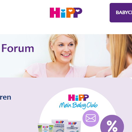
BABYC
eren