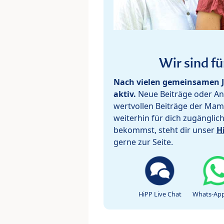
Wir sind fü
Nach vielen gemeinsamen J
aktiv.
Neue Beiträge oder Ant
wertvollen Beiträge der Mam
weiterhin für dich zugänglic
bekommst, steht dir unser
H
gerne zur Seite.
HiPP Live Chat
Whats-App