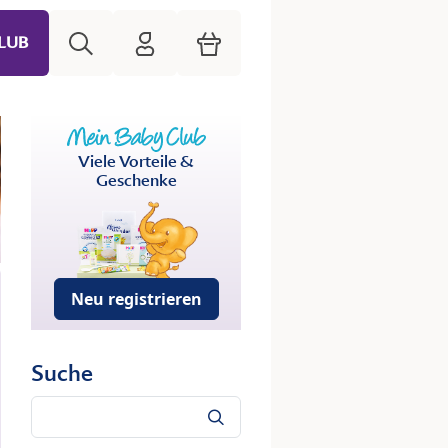
Suche
HiPP Mein Babyclub
Warenkorb
LUB
Viele Vorteile &
Geschenke
Neu registrieren
Suche
Suche