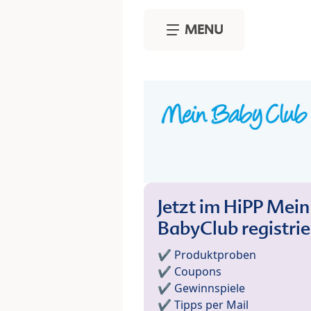
Skip to main content
MENU
Jetzt im HiPP Mein
BabyClub registri
✔️ Produktproben
✔️ Coupons
✔️ Gewinnspiele
✔️ Tipps per Mail