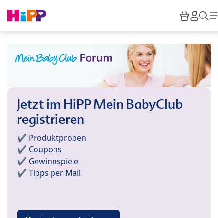
Skip to main content
Warenk
HiPP
Su
Jetzt im HiPP Mein BabyClub
registrieren
✔️ Produktproben
✔️ Coupons
✔️ Gewinnspiele
✔️ Tipps per Mail