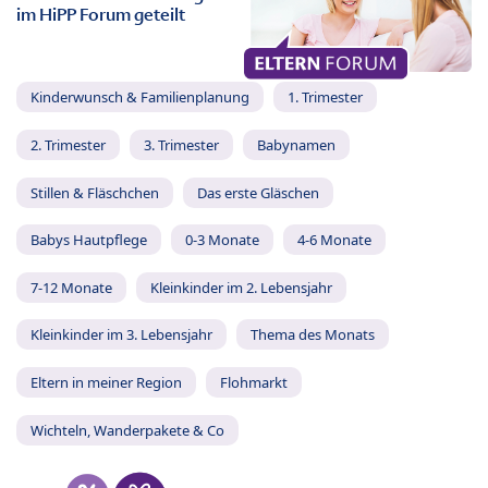
im HiPP Forum geteilt
Kinderwunsch & Familienplanung
1. Trimester
2. Trimester
3. Trimester
Babynamen
Stillen & Fläschchen
Das erste Gläschen
Babys Hautpflege
0-3 Monate
4-6 Monate
7-12 Monate
Kleinkinder im 2. Lebensjahr
Kleinkinder im 3. Lebensjahr
Thema des Monats
Eltern in meiner Region
Flohmarkt
Wichteln, Wanderpakete & Co