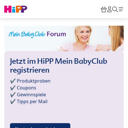
Skip to main content
Warenkor
HiPP M
Such
Jetzt im HiPP Mein BabyClub
registrieren
✔️ Produktproben
✔️ Coupons
✔️ Gewinnspiele
✔️ Tipps per Mail