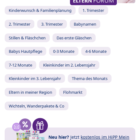
Kinderwunsch & Familienplanung
1. Trimester
2. Trimester
3. Trimester
Babynamen
Stillen & Fläschchen
Das erste Gläschen
Babys Hautpflege
0-3 Monate
4-6 Monate
7-12 Monate
Kleinkinder im 2. Lebensjahr
Kleinkinder im 3. Lebensjahr
Thema des Monats
Eltern in meiner Region
Flohmarkt
Wichteln, Wanderpakete & Co
Neu hier?
Jetzt
kostenlos im HiPP Mein