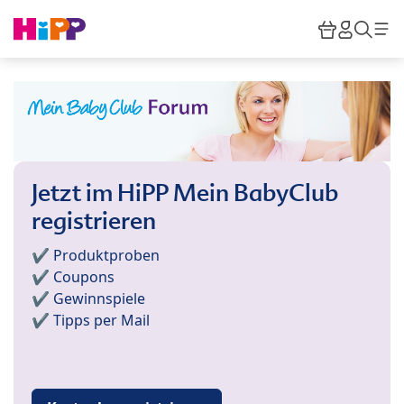
Skip to main content
Warenkor
HiPP M
Such
Jetzt im HiPP Mein BabyClub
registrieren
✔️ Produktproben
✔️ Coupons
✔️ Gewinnspiele
✔️ Tipps per Mail