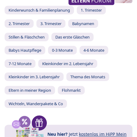
Kinderwunsch & Familienplanung
1. Trimester
2. Trimester
3. Trimester
Babynamen
Stillen & Fläschchen
Das erste Gläschen
Babys Hautpflege
0-3 Monate
4-6 Monate
7-12 Monate
Kleinkinder im 2. Lebensjahr
Kleinkinder im 3. Lebensjahr
Thema des Monats
Eltern in meiner Region
Flohmarkt
Wichteln, Wanderpakete & Co
Neu hier?
Jetzt
kostenlos im HiPP Mein