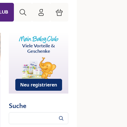
Suche
HiPP Mein Babyclub
Warenkorb
LUB
Viele Vorteile &
Geschenke
Neu registrieren
Suche
Suche