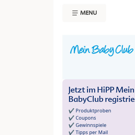
Skip to main content
MENU
Jetzt im HiPP Mein
BabyClub registri
✔️ Produktproben
✔️ Coupons
✔️ Gewinnspiele
✔️ Tipps per Mail