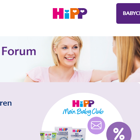
BABYC
eren