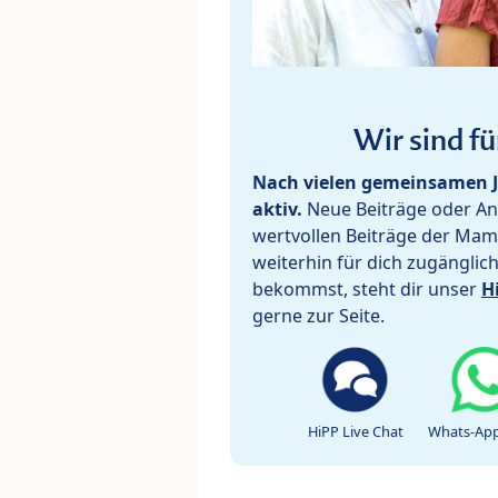
Wir sind fü
Nach vielen gemeinsamen J
aktiv.
Neue Beiträge oder Ant
wertvollen Beiträge der Mam
weiterhin für dich zugänglic
bekommst, steht dir unser
H
gerne zur Seite.
HiPP Live Chat
Whats-App