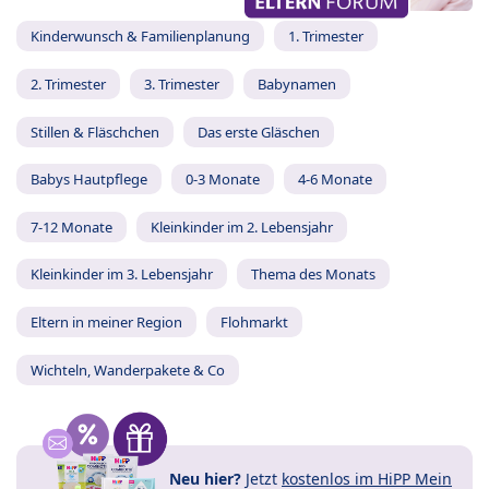
Kinderwunsch & Familienplanung
1. Trimester
2. Trimester
3. Trimester
Babynamen
Stillen & Fläschchen
Das erste Gläschen
Babys Hautpflege
0-3 Monate
4-6 Monate
7-12 Monate
Kleinkinder im 2. Lebensjahr
Kleinkinder im 3. Lebensjahr
Thema des Monats
Eltern in meiner Region
Flohmarkt
Wichteln, Wanderpakete & Co
Neu hier?
Jetzt
kostenlos im HiPP Mein