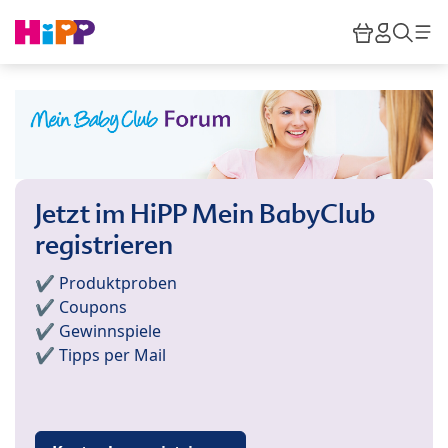
Skip to main content
Warenkor
HiPP M
Such
Jetzt im HiPP Mein BabyClub
registrieren
✔️ Produktproben
✔️ Coupons
✔️ Gewinnspiele
✔️ Tipps per Mail