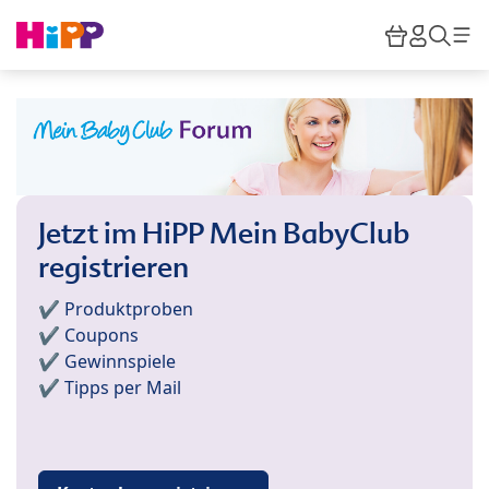
Skip to main content
Warenkor
HiPP M
Such
Jetzt im HiPP Mein BabyClub
registrieren
✔️ Produktproben
✔️ Coupons
✔️ Gewinnspiele
✔️ Tipps per Mail