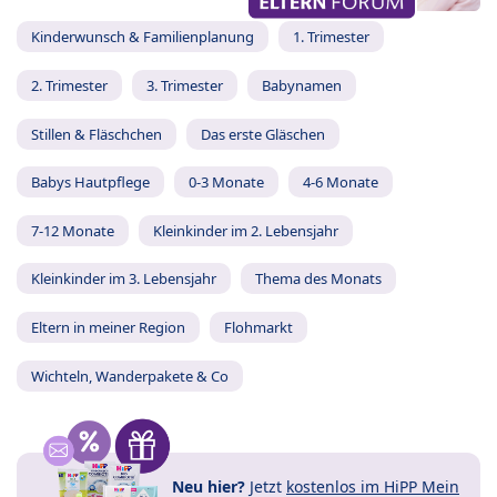
Kinderwunsch & Familienplanung
1. Trimester
2. Trimester
3. Trimester
Babynamen
Stillen & Fläschchen
Das erste Gläschen
Babys Hautpflege
0-3 Monate
4-6 Monate
7-12 Monate
Kleinkinder im 2. Lebensjahr
Kleinkinder im 3. Lebensjahr
Thema des Monats
Eltern in meiner Region
Flohmarkt
Wichteln, Wanderpakete & Co
Neu hier?
Jetzt
kostenlos im HiPP Mein