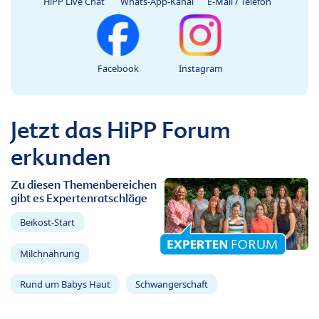
HiPP Live Chat
Whats-App-Kanal
E-Mail / Telefon
Facebook
Instagram
Jetzt das HiPP Forum
erkunden
Zu diesen Themenbereichen
gibt es Expertenratschläge
Beikost-Start
Milchnahrung
Rund um Babys Haut
Schwangerschaft