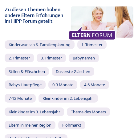
Zu diesen Themen haben
andere Eltern Erfahrungen
im HiPP Forum geteilt
Kinderwunsch & Familienplanung
1. Trimester
2. Trimester
3. Trimester
Babynamen
Stillen & Fläschchen
Das erste Gläschen
Babys Hautpflege
0-3 Monate
4-6 Monate
7-12 Monate
Kleinkinder im 2. Lebensjahr
Kleinkinder im 3. Lebensjahr
Thema des Monats
Eltern in meiner Region
Flohmarkt