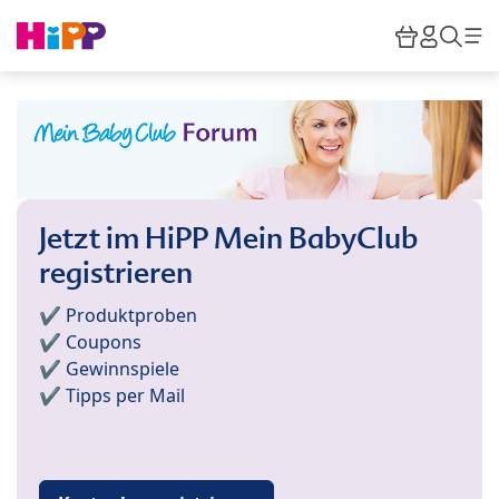
Skip to main content
Warenkor
HiPP M
Suc
Jetzt im HiPP Mein BabyClub
registrieren
✔️ Produktproben
✔️ Coupons
✔️ Gewinnspiele
✔️ Tipps per Mail