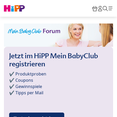
Skip to main content
Warenkor
HiPP M
Such
Jetzt im HiPP Mein BabyClub
registrieren
✔️ Produktproben
✔️ Coupons
✔️ Gewinnspiele
✔️ Tipps per Mail