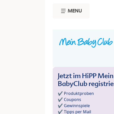
Skip to main content
MENU
Jetzt im HiPP Mein
BabyClub registri
✔️ Produktproben
✔️ Coupons
✔️ Gewinnspiele
✔️ Tipps per Mail