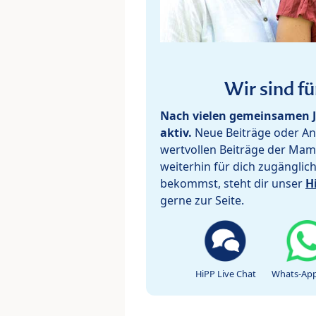
Wir sind fü
Nach vielen gemeinsamen J
aktiv.
Neue Beiträge oder Ant
wertvollen Beiträge der Mam
weiterhin für dich zugänglic
bekommst, steht dir unser
H
gerne zur Seite.
HiPP Live Chat
Whats-App