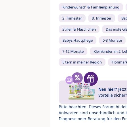
Kinderwunsch & Familienplanung
2. Trimester
3. Trimester
Ba
Stillen & Fläschchen
Das erste Gl
Babys Hautpflege
0-3 Monate
7-12 Monate
Kleinkinder im 2. L
Eltern in meiner Region
Flohmar
Neu hier?
Jetz
Vorteile
sicher
Bitte beachten: Dieses Forum bilde
Antworten sind unverbindlich und 
Diagnose oder Beratung für den Ein