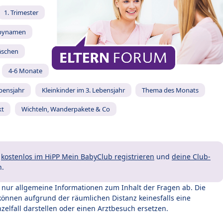
1. Trimester
bynamen
äschen
4-6 Monate
ebensjahr
Kleinkinder im 3. Lebensjahr
Thema des Monats
kt
Wichteln, Wanderpakete & Co
t
kostenlos im HiPP Mein BabyClub registrieren
und
deine Club-
n.
t nur allgemeine Informationen zum Inhalt der Fragen ab. Die
können aufgrund der räumlichen Distanz keinesfalls eine
zelfall darstellen oder einen Arztbesuch ersetzen.