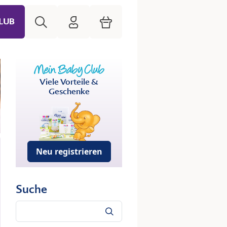
Suche
HiPP Mein Babyclub
Warenkorb
LUB
Viele Vorteile &
Geschenke
Neu registrieren
Suche
Suche