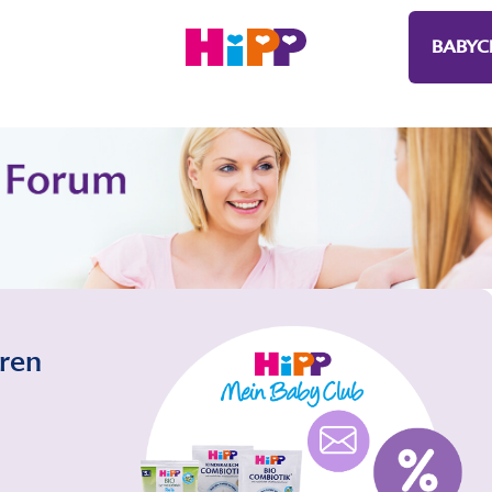
BABYC
eren